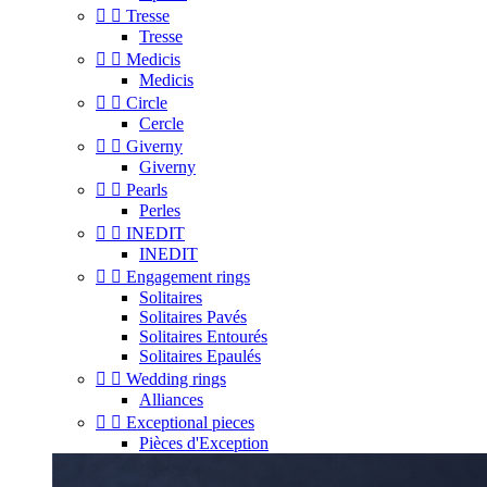


Tresse
Tresse


Medicis
Medicis


Circle
Cercle


Giverny
Giverny


Pearls
Perles


INEDIT
INEDIT


Engagement rings
Solitaires
Solitaires Pavés
Solitaires Entourés
Solitaires Epaulés


Wedding rings
Alliances


Exceptional pieces
Pièces d'Exception