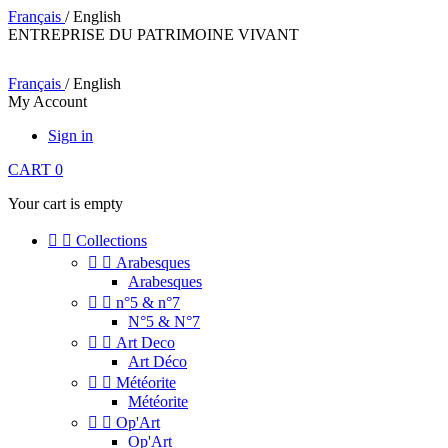
Français
/ English
ENTREPRISE DU PATRIMOINE VIVANT
Français
/ English
My Account
Sign in
CART
0
Your cart is empty


Collections


Arabesques
Arabesques


n°5 & n°7
N°5 & N°7


Art Deco
Art Déco


Météorite
Météorite


Op'Art
Op'Art