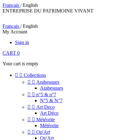
Français
/ English
ENTREPRISE DU PATRIMOINE VIVANT
Français
/ English
My Account
Sign in
CART
0
Your cart is empty


Collections


Arabesques
Arabesques


n°5 & n°7
N°5 & N°7


Art Deco
Art Déco


Météorite
Météorite


Op'Art
Op'Art