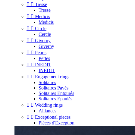


Tresse
Tresse


Medicis
Medicis


Circle
Cercle


Giverny
Giverny


Pearls
Perles


INEDIT
INEDIT


Engagement rings
Solitaires
Solitaires Pavés
Solitaires Entourés
Solitaires Epaulés


Wedding rings
Alliances


Exceptional pieces
Pièces d'Exception