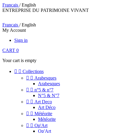
Français
/ English
ENTREPRISE DU PATRIMOINE VIVANT
Français
/ English
My Account
Sign in
CART
0
Your cart is empty


Collections


Arabesques
Arabesques


n°5 & n°7
N°5 & N°7


Art Deco
Art Déco


Météorite
Météorite


Op'Art
Op'Art