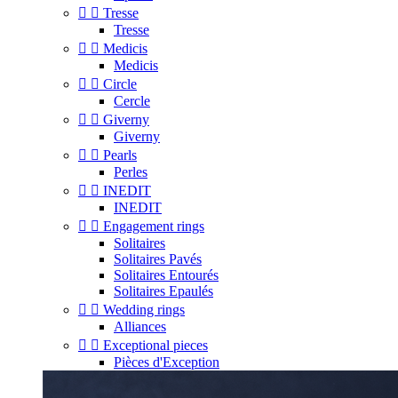


Tresse
Tresse


Medicis
Medicis


Circle
Cercle


Giverny
Giverny


Pearls
Perles


INEDIT
INEDIT


Engagement rings
Solitaires
Solitaires Pavés
Solitaires Entourés
Solitaires Epaulés


Wedding rings
Alliances


Exceptional pieces
Pièces d'Exception