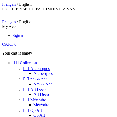
Français
/ English
ENTREPRISE DU PATRIMOINE VIVANT
Français
/ English
My Account
Sign in
CART
0
Your cart is empty


Collections


Arabesques
Arabesques


n°5 & n°7
N°5 & N°7


Art Deco
Art Déco


Météorite
Météorite


Op'Art
Op'Art