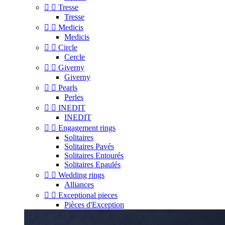


Tresse
Tresse


Medicis
Medicis


Circle
Cercle


Giverny
Giverny


Pearls
Perles


INEDIT
INEDIT


Engagement rings
Solitaires
Solitaires Pavés
Solitaires Entourés
Solitaires Epaulés


Wedding rings
Alliances


Exceptional pieces
Pièces d'Exception