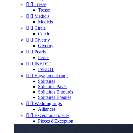


Tresse
Tresse


Medicis
Medicis


Circle
Cercle


Giverny
Giverny


Pearls
Perles


INEDIT
INEDIT


Engagement rings
Solitaires
Solitaires Pavés
Solitaires Entourés
Solitaires Epaulés


Wedding rings
Alliances


Exceptional pieces
Pièces d'Exception