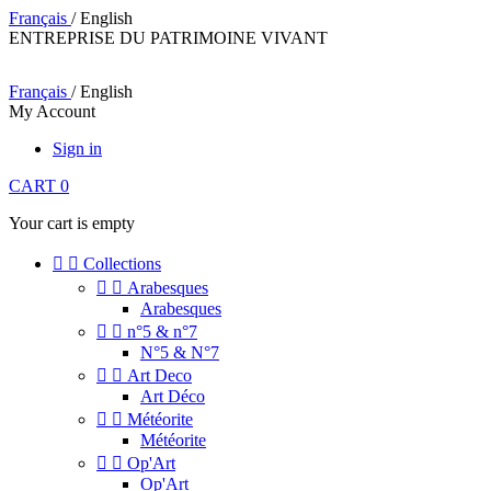
Français
/ English
ENTREPRISE DU PATRIMOINE VIVANT
Français
/ English
My Account
Sign in
CART
0
Your cart is empty


Collections


Arabesques
Arabesques


n°5 & n°7
N°5 & N°7


Art Deco
Art Déco


Météorite
Météorite


Op'Art
Op'Art