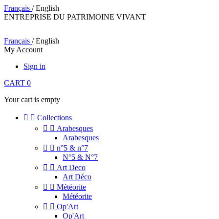
Français
/ English
ENTREPRISE DU PATRIMOINE VIVANT
Français
/ English
My Account
Sign in
CART
0
Your cart is empty


Collections


Arabesques
Arabesques


n°5 & n°7
N°5 & N°7


Art Deco
Art Déco


Météorite
Météorite


Op'Art
Op'Art