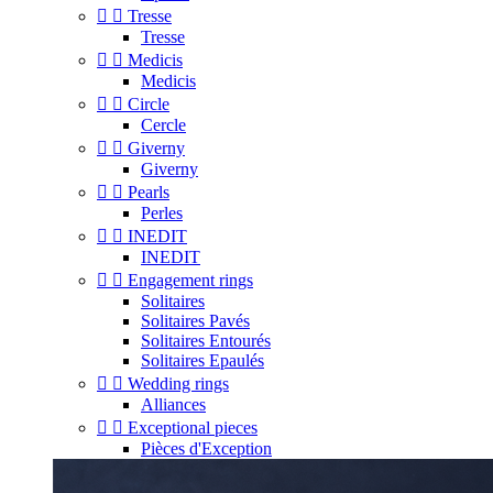


Tresse
Tresse


Medicis
Medicis


Circle
Cercle


Giverny
Giverny


Pearls
Perles


INEDIT
INEDIT


Engagement rings
Solitaires
Solitaires Pavés
Solitaires Entourés
Solitaires Epaulés


Wedding rings
Alliances


Exceptional pieces
Pièces d'Exception