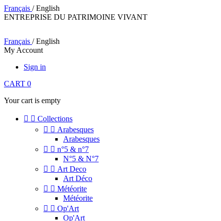
Français
/ English
ENTREPRISE DU PATRIMOINE VIVANT
Français
/ English
My Account
Sign in
CART
0
Your cart is empty


Collections


Arabesques
Arabesques


n°5 & n°7
N°5 & N°7


Art Deco
Art Déco


Météorite
Météorite


Op'Art
Op'Art