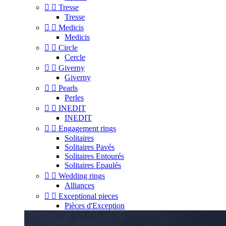


Tresse
Tresse


Medicis
Medicis


Circle
Cercle


Giverny
Giverny


Pearls
Perles


INEDIT
INEDIT


Engagement rings
Solitaires
Solitaires Pavés
Solitaires Entourés
Solitaires Epaulés


Wedding rings
Alliances


Exceptional pieces
Pièces d'Exception