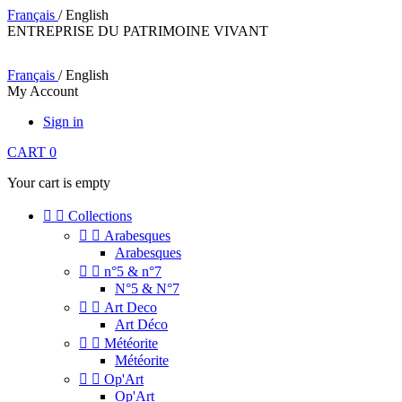
Français
/ English
ENTREPRISE DU PATRIMOINE VIVANT
Français
/ English
My Account
Sign in
CART
0
Your cart is empty


Collections


Arabesques
Arabesques


n°5 & n°7
N°5 & N°7


Art Deco
Art Déco


Météorite
Météorite


Op'Art
Op'Art