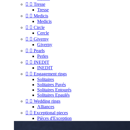


Tresse
Tresse


Medicis
Medicis


Circle
Cercle


Giverny
Giverny


Pearls
Perles


INEDIT
INEDIT


Engagement rings
Solitaires
Solitaires Pavés
Solitaires Entourés
Solitaires Epaulés


Wedding rings
Alliances


Exceptional pieces
Pièces d'Exception