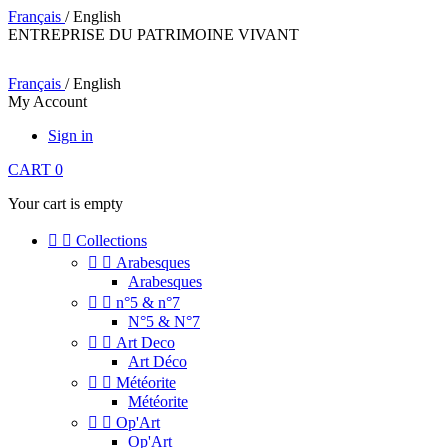
Français
/ English
ENTREPRISE DU PATRIMOINE VIVANT
Français
/ English
My Account
Sign in
CART
0
Your cart is empty


Collections


Arabesques
Arabesques


n°5 & n°7
N°5 & N°7


Art Deco
Art Déco


Météorite
Météorite


Op'Art
Op'Art