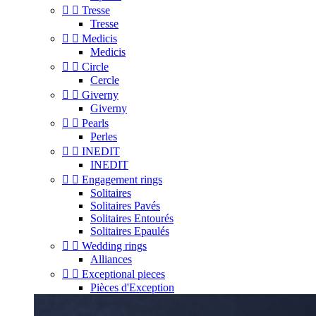


Tresse
Tresse


Medicis
Medicis


Circle
Cercle


Giverny
Giverny


Pearls
Perles


INEDIT
INEDIT


Engagement rings
Solitaires
Solitaires Pavés
Solitaires Entourés
Solitaires Epaulés


Wedding rings
Alliances


Exceptional pieces
Pièces d'Exception