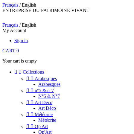
Français
/ English
ENTREPRISE DU PATRIMOINE VIVANT
Français
/ English
My Account
Sign in
CART
0
Your cart is empty


Collections


Arabesques
Arabesques


n°5 & n°7
N°5 & N°7


Art Deco
Art Déco


Météorite
Météorite


Op'Art
Op'Art