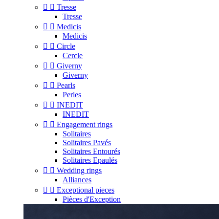


Tresse
Tresse


Medicis
Medicis


Circle
Cercle


Giverny
Giverny


Pearls
Perles


INEDIT
INEDIT


Engagement rings
Solitaires
Solitaires Pavés
Solitaires Entourés
Solitaires Epaulés


Wedding rings
Alliances


Exceptional pieces
Pièces d'Exception