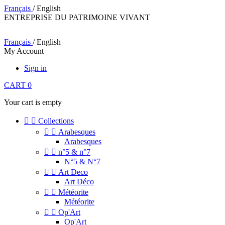
Français
/ English
ENTREPRISE DU PATRIMOINE VIVANT
Français
/ English
My Account
Sign in
CART
0
Your cart is empty


Collections


Arabesques
Arabesques


n°5 & n°7
N°5 & N°7


Art Deco
Art Déco


Météorite
Météorite


Op'Art
Op'Art