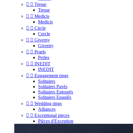


Tresse
Tresse


Medicis
Medicis


Circle
Cercle


Giverny
Giverny


Pearls
Perles


INEDIT
INEDIT


Engagement rings
Solitaires
Solitaires Pavés
Solitaires Entourés
Solitaires Epaulés


Wedding rings
Alliances


Exceptional pieces
Pièces d'Exception