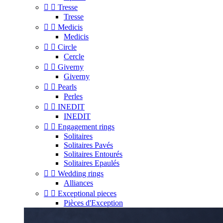


Tresse
Tresse


Medicis
Medicis


Circle
Cercle


Giverny
Giverny


Pearls
Perles


INEDIT
INEDIT


Engagement rings
Solitaires
Solitaires Pavés
Solitaires Entourés
Solitaires Epaulés


Wedding rings
Alliances


Exceptional pieces
Pièces d'Exception