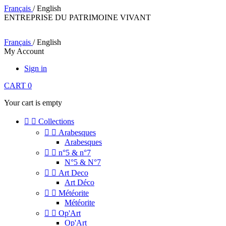
Français
/ English
ENTREPRISE DU PATRIMOINE VIVANT
Français
/ English
My Account
Sign in
CART
0
Your cart is empty


Collections


Arabesques
Arabesques


n°5 & n°7
N°5 & N°7


Art Deco
Art Déco


Météorite
Météorite


Op'Art
Op'Art