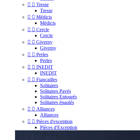


Tresse
Tresse


Médicis
Médicis


Cercle
Cercle


Giverny
Giverny


Perles
Perles


INEDIT
INEDIT


Fiançailles
Solitaires
Solitaires Pavés
Solitaires Entourés
Solitaires épaulés


Alliances
Alliances


Pièces d'exception
Pièces d'Exception