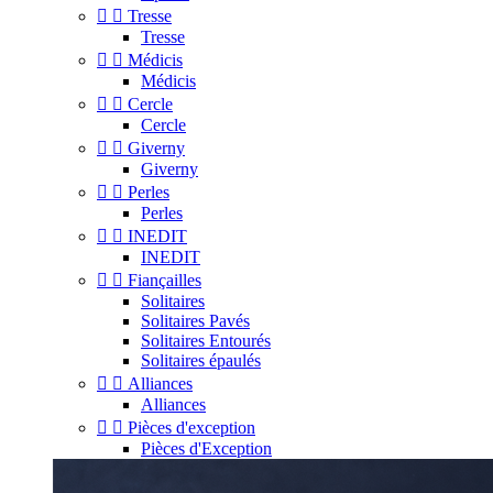


Tresse
Tresse


Médicis
Médicis


Cercle
Cercle


Giverny
Giverny


Perles
Perles


INEDIT
INEDIT


Fiançailles
Solitaires
Solitaires Pavés
Solitaires Entourés
Solitaires épaulés


Alliances
Alliances


Pièces d'exception
Pièces d'Exception