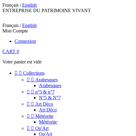
Français /
English
ENTREPRISE DU PATRIMOINE VIVANT
Français /
English
Mon Compte
Connexion
CART
0
Votre panier est vide


Collections


Arabesques
Arabesques


n°5 & n°7
N°5 & N°7


Art Déco
Art Déco


Météorite
Météorite


Op'Art
Op'Art