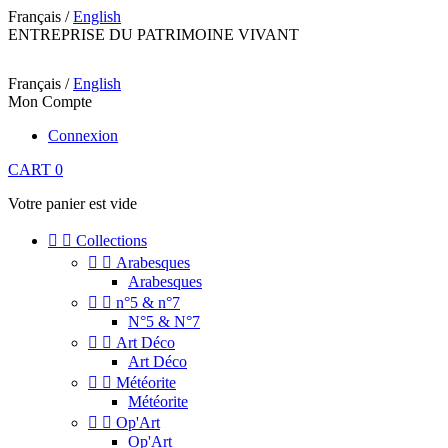
Français /
English
ENTREPRISE DU PATRIMOINE VIVANT
Français /
English
Mon Compte
Connexion
CART
0
Votre panier est vide


Collections


Arabesques
Arabesques


n°5 & n°7
N°5 & N°7


Art Déco
Art Déco


Météorite
Météorite


Op'Art
Op'Art