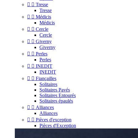


Tresse
Tresse


Médicis
Médicis


Cercle
Cercle


Giverny
Giverny


Perles
Perles


INEDIT
INEDIT


Fiançailles
Solitaires
Solitaires Pavés
Solitaires Entourés
Solitaires épaulés


Alliances
Alliances


Pièces d'exception
Pièces d'Exception