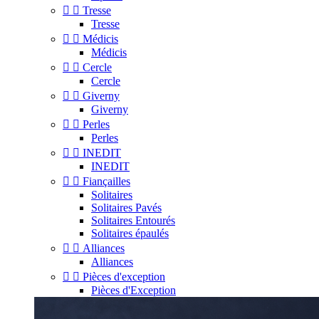


Tresse
Tresse


Médicis
Médicis


Cercle
Cercle


Giverny
Giverny


Perles
Perles


INEDIT
INEDIT


Fiançailles
Solitaires
Solitaires Pavés
Solitaires Entourés
Solitaires épaulés


Alliances
Alliances


Pièces d'exception
Pièces d'Exception