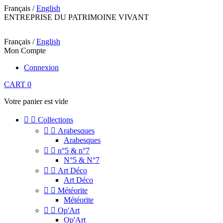
Français /
English
ENTREPRISE DU PATRIMOINE VIVANT
Français /
English
Mon Compte
Connexion
CART
0
Votre panier est vide


Collections


Arabesques
Arabesques


n°5 & n°7
N°5 & N°7


Art Déco
Art Déco


Météorite
Météorite


Op'Art
Op'Art